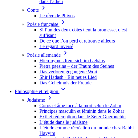
dans l’adieu
chevron_right
Conte
Le rêve de Phivos
chevron_right
Poésie française
Si l’un des deux côtés tient la promesse, c’est
suffisant
De ce que l’on perd et retrouve ailleurs
Le regard inversé
chevron_right
Poésie allemande
Hieronymus freut sich im Gehäus
Pietra paesina – der Traum des Steines
Das verloren gegangene Wort
Shir Hadash - Ein neues Lied
Das Geheimnis der Freude
keyboard_arrow_down
Philosophie et religion
chevron_right
Judaïsme
Corps et âme face à la mort selon le Zohar
Principes masculin et féminin dans le Zohar
Exil et rédemption dans le Sefer Guerouchin
L’étude dans le judaïsme
L’étude comme récréation du monde chez Rabbi
Hayyim