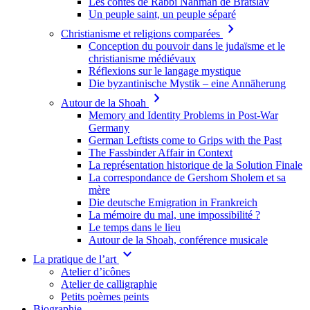
Les contes de Rabbi Nahman de Bratslav
Un peuple saint, un peuple séparé
chevron_right
Christianisme et religions comparées
Conception du pouvoir dans le judaïsme et le
christianisme médiévaux
Réflexions sur le langage mystique
Die byzantinische Mystik – eine Annäherung
chevron_right
Autour de la Shoah
Memory and Identity Problems in Post-War
Germany
German Leftists come to Grips with the Past
The Fassbinder Affair in Context
La représentation historique de la Solution Finale
La correspondance de Gershom Sholem et sa
mère
Die deutsche Emigration in Frankreich
La mémoire du mal, une impossibilité ?
Le temps dans le lieu
Autour de la Shoah, conférence musicale
keyboard_arrow_down
La pratique de l’art
Atelier d’icônes
Atelier de calligraphie
Petits poèmes peints
Biographie