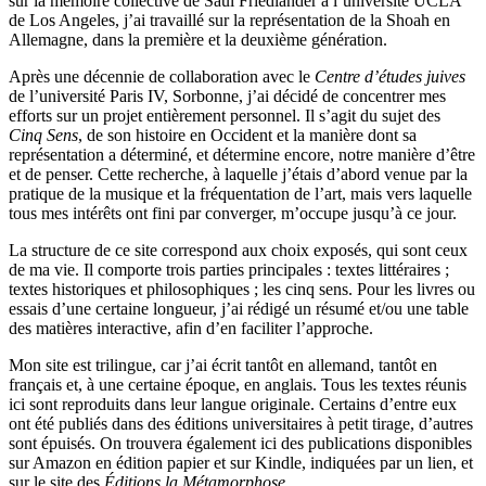
sur la mémoire collective de Saul Friedländer à l’université UCLA
de Los Angeles, j’ai travaillé sur la représentation de la Shoah en
Allemagne, dans la première et la deuxième génération.
Après une décennie de collaboration avec le
Centre d’études juives
de l’université Paris IV, Sorbonne, j’ai décidé de concentrer mes
efforts sur un projet entièrement personnel. Il s’agit du sujet des
Cinq Sens
, de son histoire en Occident et la manière dont sa
représentation a déterminé, et détermine encore, notre manière d’être
et de penser. Cette recherche, à laquelle j’étais d’abord venue par la
pratique de la musique et la fréquentation de l’art, mais vers laquelle
tous mes intérêts ont fini par converger, m’occupe jusqu’à ce jour.
La structure de ce site correspond aux choix exposés, qui sont ceux
de ma vie. Il comporte trois parties principales : textes littéraires ;
textes historiques et philosophiques ; les cinq sens. Pour les livres ou
essais d’une certaine longueur, j’ai rédigé un résumé et/ou une table
des matières interactive, afin d’en faciliter l’approche.
Mon site est trilingue, car j’ai écrit tantôt en allemand, tantôt en
français et, à une certaine époque, en anglais. Tous les textes réunis
ici sont reproduits dans leur langue originale. Certains d’entre eux
ont été publiés dans des éditions universitaires à petit tirage, d’autres
sont épuisés. On trouvera également ici des publications disponibles
sur Amazon en édition papier et sur Kindle, indiquées par un lien, et
sur le site des
Éditions la Métamorphose
.