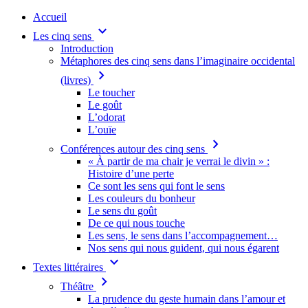
Accueil
keyboard_arrow_down
Les cinq sens
Introduction
Métaphores des cinq sens dans l’imaginaire occidental
chevron_right
(livres)
Le toucher
Le goût
L’odorat
L’ouïe
chevron_right
Conférences autour des cinq sens
« À partir de ma chair je verrai le divin » :
Histoire d’une perte
Ce sont les sens qui font le sens
Les couleurs du bonheur
Le sens du goût
De ce qui nous touche
Les sens, le sens dans l’accompagnement…
Nos sens qui nous guident, qui nous égarent
keyboard_arrow_down
Textes littéraires
chevron_right
Théâtre
La prudence du geste humain dans l’amour et