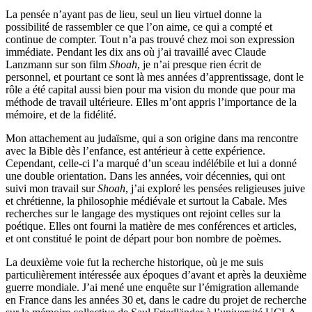
La pensée n’ayant pas de lieu, seul un lieu virtuel donne la
possibilité de rassembler ce que l’on aime, ce qui a compté et
continue de compter. Tout n’a pas trouvé chez moi son expression
immédiate. Pendant les dix ans où j’ai travaillé avec Claude
Lanzmann sur son film
Shoah
, je n’ai presque rien écrit de
personnel, et pourtant ce sont là mes années d’apprentissage, dont le
rôle a été capital aussi bien pour ma vision du monde que pour ma
méthode de travail ultérieure. Elles m’ont appris l’importance de la
mémoire, et de la fidélité.
Mon attachement au judaïsme, qui a son origine dans ma rencontre
avec la Bible dès l’enfance, est antérieur à cette expérience.
Cependant, celle-ci l’a marqué d’un sceau indélébile et lui a donné
une double orientation. Dans les années, voir décennies, qui ont
suivi mon travail sur
Shoah
, j’ai exploré les pensées religieuses juive
et chrétienne, la philosophie médiévale et surtout la Cabale. Mes
recherches sur le langage des mystiques ont rejoint celles sur la
poétique. Elles ont fourni la matière de mes conférences et articles,
et ont constitué le point de départ pour bon nombre de poèmes.
La deuxième voie fut la recherche historique, où je me suis
particulièrement intéressée aux époques d’avant et après la deuxième
guerre mondiale. J’ai mené une enquête sur l’émigration allemande
en France dans les années 30 et, dans le cadre du projet de recherche